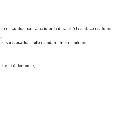
due en cordes pour améliorer la durabilité,la surface est ferme,
ns
ie sans écailles, taille standard, treillis uniforme.
taller et à démonter,