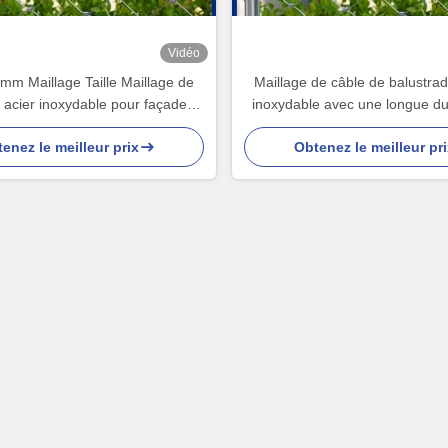
Vidéo
m Maillage Taille Maillage de
Maillage de câble de balustrad
 acier inoxydable pour façade
inoxydable avec une longue du
itecturale et garde-corps
pour la construction et la déc
enez le meilleur prix
Obtenez le meilleur pri
jardin