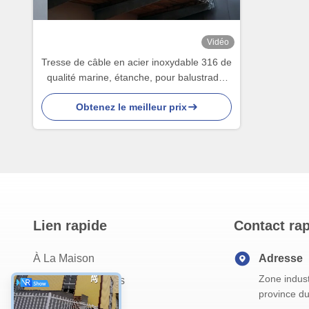
Vidéo
Tresse de câble en acier inoxydable 316 de
qualité marine, étanche, pour balustrade,
maille de câble avec ouverture de 100 mm
Obtenez le meilleur prix
x 100 mm pour la protection de balcon
Lien rapide
Contact ra
À La Maison
Adresse
Zone indust
À Propos De Nous
province d
Produits