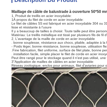
Maillage de câble de balustrade à ouverture 50*50 mm
1, Produit de treillis en acier inoxydable:
1À propos du filet de corde en acier inoxydable:
Le filet de câbles SS est fabriqué en acier inoxydable 304 ou 31
lisse et résistante à l'usure
Il y a beaucoup de tailles à choisir. Toute taille peut être per
Matériau: Le treillis métallique est tissé par plusieurs fils de fil
2, L'avantage de la maille de corde en acier inoxydable
. bonne souplesse, résistance aux chocs, pliable, adaptée à la
- Poids léger, bonne résistance, bonne souplesse, utilisation fl
.Fine fabrication, filet uniforme, surface de filet plate, bonne per
. installation facile, simple placer le filet de corde en acier ino
Peut être rangé pour le stockage quand il n'est pas utilisé, une va
3"Application de mailles de câbles en acier inoxydable:
Réseau zoologique, enclos pour animaux, filet d'aviaries pour ois