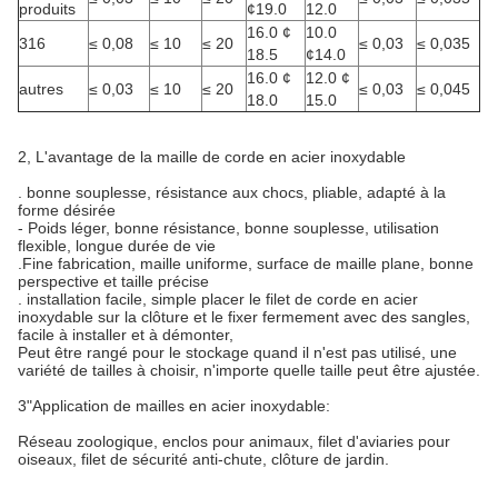
produits
¢19.0
12.0
16.0 ¢
10.0
316
≤ 0,08
≤ 10
≤ 20
≤ 0,03
≤ 0,035
18.5
¢14.0
16.0 ¢
12.0 ¢
autres
≤ 0,03
≤ 10
≤ 20
≤ 0,03
≤ 0,045
18.0
15.0
2, L'avantage de la maille de corde en acier inoxydable
. bonne souplesse, résistance aux chocs, pliable, adapté à la
forme désirée
- Poids léger, bonne résistance, bonne souplesse, utilisation
flexible, longue durée de vie
.Fine fabrication, maille uniforme, surface de maille plane, bonne
perspective et taille précise
. installation facile, simple placer le filet de corde en acier
inoxydable sur la clôture et le fixer fermement avec des sangles,
facile à installer et à démonter,
Peut être rangé pour le stockage quand il n'est pas utilisé, une
variété de tailles à choisir, n'importe quelle taille peut être ajustée.
3"Application de mailles en acier inoxydable:
Réseau zoologique, enclos pour animaux, filet d'aviaries pour
oiseaux, filet de sécurité anti-chute, clôture de jardin.