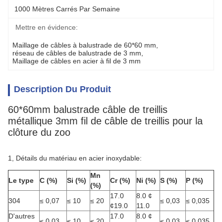
1000 Mètres Carrés Par Semaine
Mettre en évidence:
Maillage de câbles à balustrade de 60*60 mm
, 
réseau de câbles de balustrade de 3 mm
, 
Maillage de câbles en acier à fil de 3 mm
Description Du Produit
60*60mm balustrade câble de treillis
métallique 3mm fil de câble de treillis pour la
clôture du zoo
1, Détails du matériau en acier inoxydable:
Mn
Le type
C (%)
Si (%)
Cr (%)
Ni (%)
S (%)
P (%)
(%)
17.0
8.0 ¢
304
≤ 0,07
≤ 10
≤ 20
≤ 0,03
≤ 0,035
¢19.0
11.0
D'autres
17.0
8.0 ¢
≤ 0,03
≤ 10
≤ 20
≤ 0,03
≤ 0,035