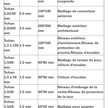
mm
suspendu
mm
Yuhan
140*140
Maillage de couverture
2,0/140
2.0 mm
mm
aérienne
mm
Yuhan
200*200
Maillage extérieur
2,0/200
2.0 mm
mm
architectural
mm
Réseau extérieur
Yuhan
100*100
d'architecture,Réseau de
1,5 à 100
1.5 mm
mm
protection de
mm
piscine,Réseau d'escalier
Yuhan
Maillage de terrain de jeux,
1,5/60
1.5 mm
60*60 mm
clôture d'escalier
mm
Yuhan
1,5 à 50
1.5 mm
50*50 mm
Clôture d'escalier
mm
Yuhan
Réseau d'ombrage de la
1,5/30
1.5 mm
30*30 mm
voûte,Réseau de protection
mm
de la tour
Yuhan
1,5/25
1.5 mm
25*25 mm
Maillage pour aviaries