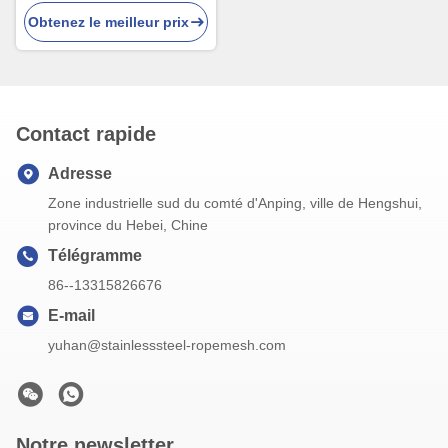
inoxydable avec une longue
Obtenez le meilleur prix
durée de vie pour la
construction et la décoration
du jardin
Contact rapide
Adresse
Zone industrielle sud du comté d'Anping, ville de Hengshui,
province du Hebei, Chine
Télégramme
86--13315826676
E-mail
yuhan@stainlesssteel-ropemesh.com
Notre newsletter