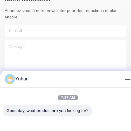
Abonnez-vous à notre newsletter pour des réductions et plus
encore.
Yuhan
Contactez-Nous
7:37 AM
Politique de confidentialité
|
Plan du site
| La Chine est bonne.
Good day, what product are you looking for?
Qualité Maille de câble métallique Fournisseur. Copyright © 2024-
2026 Anping County Yuhan Wire Mesh Products Co., Ltd Tout.
Les droits sont réservés.