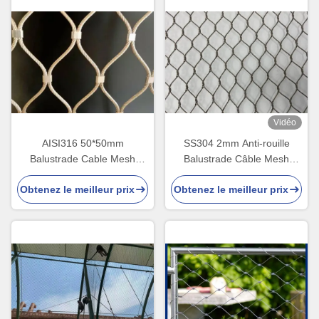
Vidéo
AISI316 50*50mm
SS304 2mm Anti-rouille
Balustrade Cable Mesh
Balustrade Câble Mesh
Heavy Duty X Tend Certifié
50*50 Acier Inoxydable
Obtenez le meilleur prix
Obtenez le meilleur prix
CE/SGS
Câble Mesh