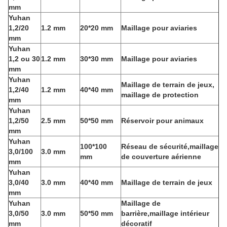
mm
Yuhan
1,2/20
1.2 mm
20*20 mm
Maillage pour aviaries
mm
Yuhan
1,2 ou 30
1.2 mm
30*30 mm
Maillage pour aviaries
mm
Yuhan
Maillage de terrain de jeux,
1,2/40
1.2 mm
40*40 mm
maillage de protection
mm
Yuhan
1,2/50
2.5 mm
50*50 mm
Réservoir pour animaux
mm
Yuhan
100*100
Réseau de sécurité,maillage
3,0/100
3.0 mm
mm
de couverture aérienne
mm
Yuhan
3,0/40
3.0 mm
40*40 mm
Maillage de terrain de jeux
mm
Yuhan
Maillage de
3,0/50
3.0 mm
50*50 mm
barrière,maillage intérieur
mm
décoratif