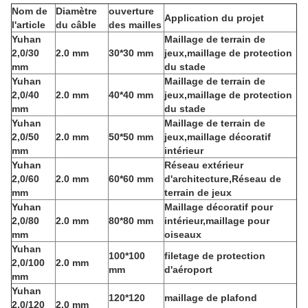
Nom de
Diamètre
ouverture
Application du projet
l'article
du câble
des mailles
Yuhan
Maillage de terrain de
2,0/30
2.0 mm
30*30 mm
jeux,maillage de protection
mm
du stade
Yuhan
Maillage de terrain de
2,0/40
2.0 mm
40*40 mm
jeux,maillage de protection
mm
du stade
Yuhan
Maillage de terrain de
2,0/50
2.0 mm
50*50 mm
jeux,maillage décoratif
mm
intérieur
Yuhan
Réseau extérieur
2,0/60
2.0 mm
60*60 mm
d'architecture,Réseau de
mm
terrain de jeux
Yuhan
Maillage décoratif pour
2,0/80
2.0 mm
80*80 mm
intérieur,maillage pour
mm
oiseaux
Yuhan
100*100
filetage de protection
2,0/100
2.0 mm
mm
d'aéroport
mm
Yuhan
120*120
maillage de plafond
2,0/120
2.0 mm