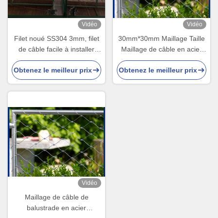
Vidéo
Vidéo
Filet noué SS304 3mm, filet
30mm*30mm Maillage Taille
de câble facile à installer
Maillage de câble en acier
pour clôture d'animaux
inoxydable pour façade
Obtenez le meilleur prix
Obtenez le meilleur prix
architecturale et garde-corps
Vidéo
Maillage de câble de
balustrade en acier