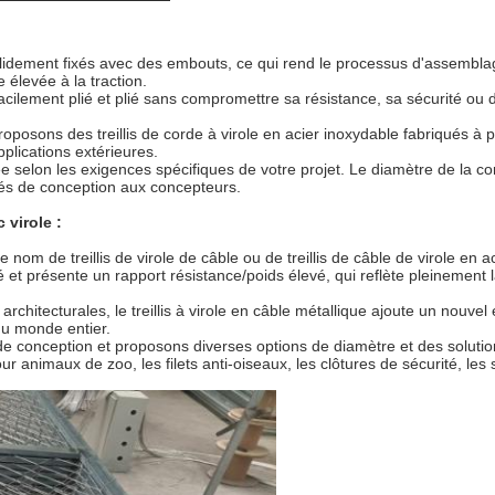
solidement fixés avec des embouts, ce qui rend le processus d'assembla
 élevée à la traction.
 facilement plié et plié sans compromettre sa résistance, sa sécurité ou d'
roposons des treillis de corde à virole en acier inoxydable fabriqués à 
pplications extérieures.
elon les exigences spécifiques de votre projet. Le diamètre de la corde, 
ités de conception aux concepteurs.
 virole :
le nom de treillis de virole de câble ou de treillis de câble de virole e
ité et présente un rapport résistance/poids élevé, qui reflète pleinement l
architecturales, le treillis à virole en câble métallique ajoute un nouv
du monde entier.
 conception et proposons diverses options de diamètre et des solutions 
r animaux de zoo, les filets anti-oiseaux, les clôtures de sécurité, les