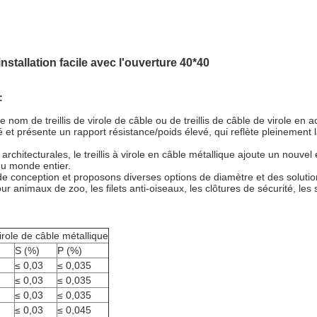
installation facile avec l'ouverture 40*40
:
le nom de treillis de virole de câble ou de treillis de câble de virole e
ité et présente un rapport résistance/poids élevé, qui reflète pleinement l
architecturales, le treillis à virole en câble métallique ajoute un nouv
du monde entier.
 conception et proposons diverses options de diamètre et des solutions 
r animaux de zoo, les filets anti-oiseaux, les clôtures de sécurité, les
irole de câble métallique
S (%)
P (%)
≤ 0,03
≤ 0,035
≤ 0,03
≤ 0,035
≤ 0,03
≤ 0,035
≤ 0,03
≤ 0,045