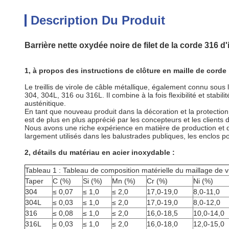
Description Du Produit
Barrière nette oxydée noire de filet de la corde 316 d'
1, à propos des instructions de clôture en maille de corde 
Le treillis de virole de câble métallique, également connu sous 
304, 304L, 316 ou 316L. Il combine à la fois flexibilité et stabil
austénitique.
En tant que nouveau produit dans la décoration et la protection 
est de plus en plus apprécié par les concepteurs et les clients 
Nous avons une riche expérience en matière de production et de
largement utilisés dans les balustrades publiques, les enclos pou
2, détails du matériau en acier inoxydable :
Tableau 1 : Tableau de composition matérielle du maillage de v
Taper
C (%)
Si (%)
Mn (%)
Cr (%)
Ni (%)
304
≤ 0,07
≤ 1,0
≤ 2,0
17,0-19,0
8,0-11,0
304L
≤ 0,03
≤ 1,0
≤ 2,0
17,0-19,0
8,0-12,0
316
≤ 0,08
≤ 1,0
≤ 2,0
16,0-18,5
10,0-14,0
316L
≤ 0,03
≤ 1,0
≤ 2,0
16,0-18,0
12,0-15,0