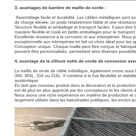
3, avantages de barrière de maille de corde :
Assemblage facile et durabilité. Les câbles métalliques sont 
de charge élevée, un poids relativement faible et une résistance
Structure flexible et emballage et transport faciles. Il peut être
manière flexible et roulé en petits emballages pour le transport.
Excellente résistance à la corrosion et aux intempéries. Nous p
exceptionnelle aux intempéries en fait un choix idéal pour les a
Conception unique. Chaque maille peut être conçue et fabriquée s
peuvent être personnalisés, permettant ainsi diverses possibil
4, avantage de la clôture nette de corde de connexion avec
Le treillis de virole de câble métallique, également connu sous 
304, 304L, 316 ou 316L. Il combine à la fois flexibilité et stabil
austénitique.
En tant que nouveau produit dans la décoration et la protection 
est de plus en plus apprécié par les concepteurs et les clients 
Nous avons une riche expérience en matière de production et de
largement utilisés dans les balustrades publiques, les enclos pou