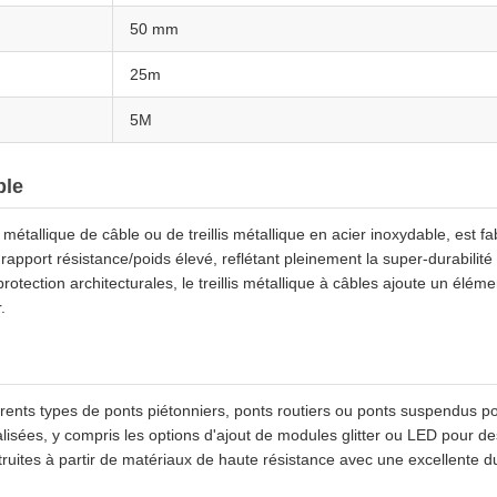
50 mm
25m
5M
ble
s métallique de câble ou de treillis métallique en acier inoxydable, est 
n rapport résistance/poids élevé, reflétant pleinement la super-durabilité 
otection architecturales, le treillis métallique à câbles ajoute un élém
.
fférents types de ponts piétonniers, ponts routiers ou ponts suspendus
isées, y compris les options d'ajout de modules glitter ou LED pour de
truites à partir de matériaux de haute résistance avec une excellente dur