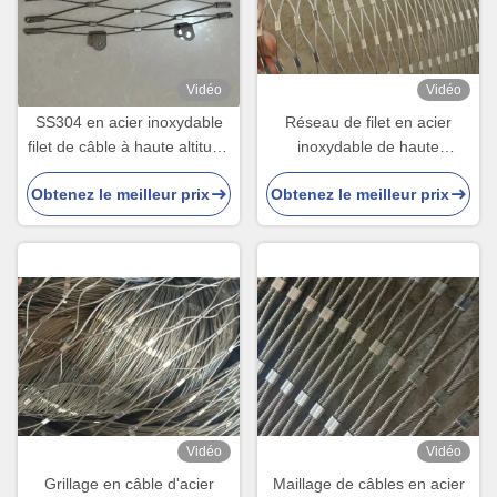
Vidéo
Vidéo
SS304 en acier inoxydable
Réseau de filet en acier
filet de câble à haute altitude
inoxydable de haute
anti chute
résistance Taille
Obtenez le meilleur prix
Obtenez le meilleur prix
personnalisée pour la
sécurité du zoo
Vidéo
Vidéo
Grillage en câble d'acier
Maillage de câbles en acier