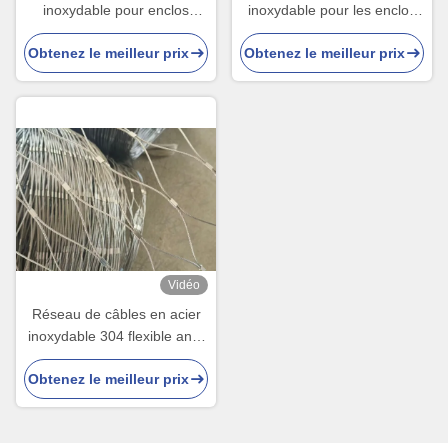
inoxydable pour enclos
inoxydable pour les enclos
d'oiseaux et de perroquets
pour animaux de zoo et la
Obtenez le meilleur prix
Obtenez le meilleur prix
de zoo
protection du jardin
Vidéo
Réseau de câbles en acier
inoxydable 304 flexible anti-
chute pour clôture de
Obtenez le meilleur prix
protection de la sécurité