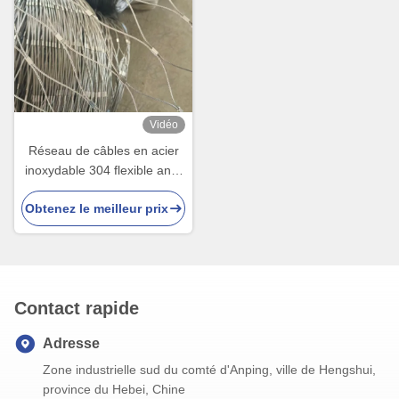
Vidéo
Réseau de câbles en acier
inoxydable 304 flexible anti-
chute pour clôture de
Obtenez le meilleur prix
protection de la sécurité
Contact rapide
Adresse
Zone industrielle sud du comté d'Anping, ville de Hengshui,
province du Hebei, Chine