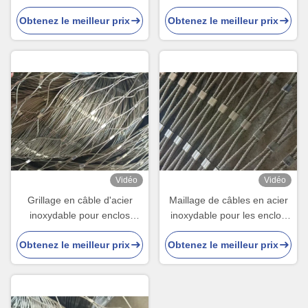
anti chute
résistance Taille
Obtenez le meilleur prix
Obtenez le meilleur prix
personnalisée pour la
sécurité du zoo
Vidéo
Vidéo
Grillage en câble d'acier
Maillage de câbles en acier
inoxydable pour enclos
inoxydable pour les enclos
d'oiseaux et de perroquets
pour animaux de zoo et la
Obtenez le meilleur prix
Obtenez le meilleur prix
de zoo
protection du jardin