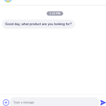
Contactez-Nous
1:33 PM
Good day, what product are you looking for?
Politique de confidentialité
|
Plan du site
| La Chine est bonne.
Qualité Maille de câble métallique Fournisseur. Copyright © 2024-
2026 Anping County Yuhan Wire Mesh Products Co., Ltd Tout.
Les droits sont réservés.