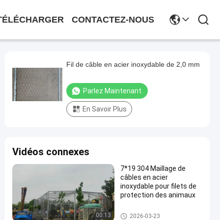
TÉLÉCHARGER
CONTACTEZ-NOUS
Fil de câble en acier inoxydable de 2,0 mm
Parlez Maintenant.
En Savoir Plus
Vidéos connexes
7*19 304 Maillage de
câbles en acier
inoxydable pour filets de
protection des animaux
Réseau à corde de zoo
00:13
2026-03-23