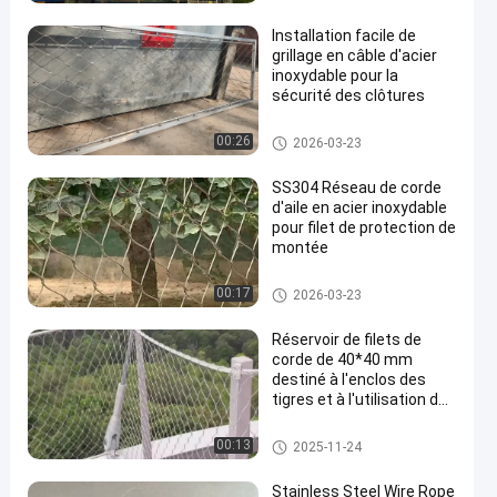
Installation facile de
grillage en câble d'acier
inoxydable pour la
sécurité des clôtures
Réseaux de câbles pour aviari
00:26
2026-03-23
es
SS304 Réseau de corde
d'aile en acier inoxydable
pour filet de protection de
montée
Réseaux de câbles pour aviari
00:17
2026-03-23
es
Réservoir de filets de
corde de 40*40 mm
destiné à l'enclos des
tigres et à l'utilisation de
protection des volailles
Réseau de câbles
00:13
2025-11-24
Stainless Steel Wire Rope