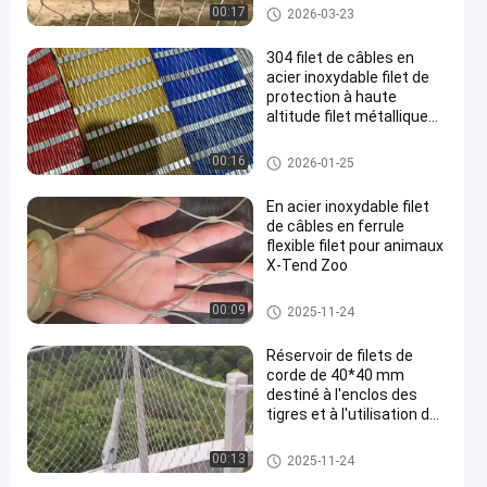
Réseaux de câbles pour aviari
00:17
2026-03-23
es
304 filet de câbles en
acier inoxydable filet de
protection à haute
altitude filet métallique
décoratif
Fabrication de câble métalliqu
00:16
2026-01-25
e
En acier inoxydable filet
de câbles en ferrule
flexible filet pour animaux
X-Tend Zoo
Réseau de câbles
00:09
2025-11-24
Réservoir de filets de
corde de 40*40 mm
destiné à l'enclos des
tigres et à l'utilisation de
protection des volailles
Réseau de câbles
00:13
2025-11-24