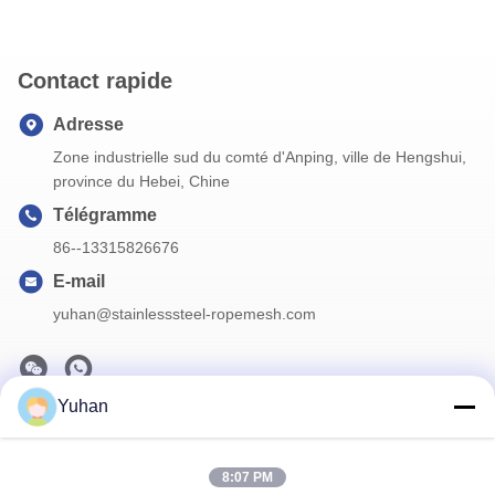
Contact rapide
Adresse
Zone industrielle sud du comté d'Anping, ville de Hengshui,
province du Hebei, Chine
Télégramme
86--13315826676
E-mail
yuhan@stainlesssteel-ropemesh.com
Yuhan
Notre newsletter
Abonnez-vous à notre newsletter pour des réductions et plus
8:07 PM
encore.