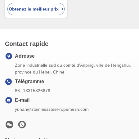
PVC, de poids léger, de 1,5
Obtenez le meilleur prix
mm de diamètre pour les
cages d'oiseaux
Contact rapide
Adresse
Zone industrielle sud du comté d'Anping, ville de Hengshui,
province du Hebei, Chine
Télégramme
86--13315826676
E-mail
yuhan@stainlesssteel-ropemesh.com