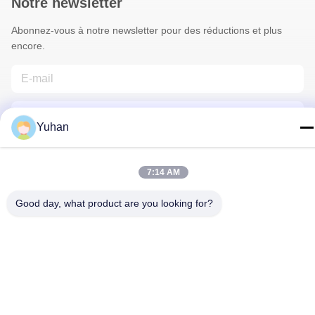
Notre newsletter
Abonnez-vous à notre newsletter pour des réductions et plus
encore.
Yuhan
7:14 AM
Contactez-Nous
Good day, what product are you looking for?
Politique de confidentialité
|
Plan du site
| La Chine est bonne.
Qualité Maille de câble métallique Fournisseur. Copyright © 2024-
2026 Anping County Yuhan Wire Mesh Products Co., Ltd Tout.
Les droits sont réservés.