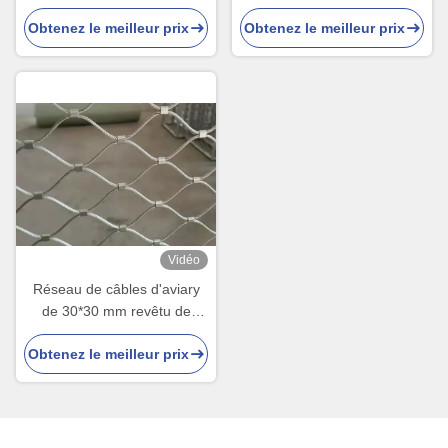
corde
à oiseaux
Obtenez le meilleur prix
Obtenez le meilleur prix
Vidéo
Réseau de câbles d'aviary
de 30*30 mm revêtu de
PVC, de poids léger, de 1,5
Obtenez le meilleur prix
mm de diamètre pour les
cages d'oiseaux