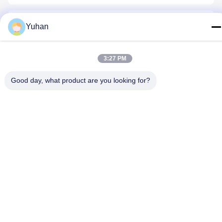
Yuhan
3:27 PM
Contactez-Nous
Good day, what product are you looking for?
Politique de confidentialité
|
Plan du site
| La Chine est bonne.
Qualité Maille de câble métallique Fournisseur. Copyright © 2024-
2026 Anping County Yuhan Wire Mesh Products Co., Ltd Tout.
Les droits sont réservés.