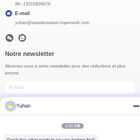
86--13315826676
E-mail
yuhan@stainlesssteel-ropemesh.com
Notre newsletter
Abonnez-vous à notre newsletter pour des réductions et plus
encore.
Yuhan
1:31 AM
Contactez-Nous
Good day, what product are you looking for?