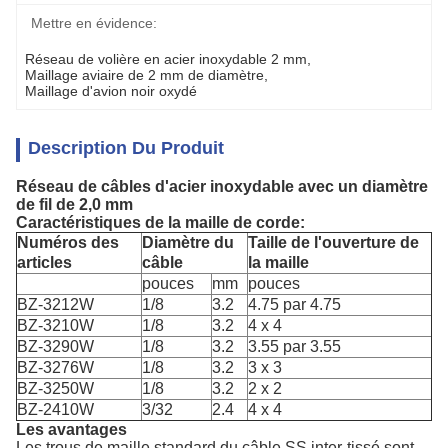
Mettre en évidence:
Réseau de volière en acier inoxydable 2 mm
, 
Maillage aviaire de 2 mm de diamètre
, 
Maillage d'avion noir oxydé
Description Du Produit
Réseau de câbles d'acier inoxydable avec un diamètre
de fil de 2,0 mm
Caractéristiques de la maille de corde:
Numéros des
Diamètre du
Taille de l'ouverture de
articles
câble
la maille
pouces
mm
pouces
BZ-3212W
1/8
3.2
4.75 par 4.75
BZ-3210W
1/8
3.2
4 x 4
BZ-3290W
1/8
3.2
3.55 par 3.55
BZ-3276W
1/8
3.2
3 x 3
BZ-3250W
1/8
3.2
2 x 2
BZ-2410W
3/32
2.4
4 x 4
Les avantages
Les trous de maille standard du câble SS inter-tissé sont