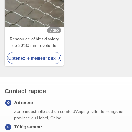
Vidéo
Réseau de câbles d'aviary
de 30*30 mm revêtu de
PVC, de poids léger, de 1,5
Obtenez le meilleur prix
mm de diamètre pour les
cages d'oiseaux
Contact rapide
Adresse
Zone industrielle sud du comté d'Anping, ville de Hengshui,
province du Hebei, Chine
Télégramme