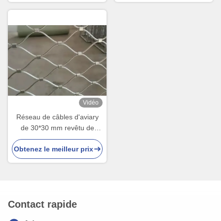
Vidéo
Réseau de câbles d'aviary
de 30*30 mm revêtu de
PVC, de poids léger, de 1,5
Obtenez le meilleur prix
mm de diamètre pour les
cages d'oiseaux
Contact rapide