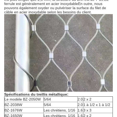
ferrule est généralement en acier inoxydableEn outre, nous
pouvons également oxyder ou pulvériser la surface du filet de
câble en acier inoxydable selon les besoins du client.
Spécifications du treillis métallique:
Le modèle BZ-2050W
5/64
2.0
2 x 2
BZ-2038W
5/64
2.0
1 à 1/2 x 1 à 1/2
BZ-1676W
Les chrétiens, 1/16
1.6
3 x 3
BZ-1650W
Les chrétiens, 1/16
1.6
2 x 2