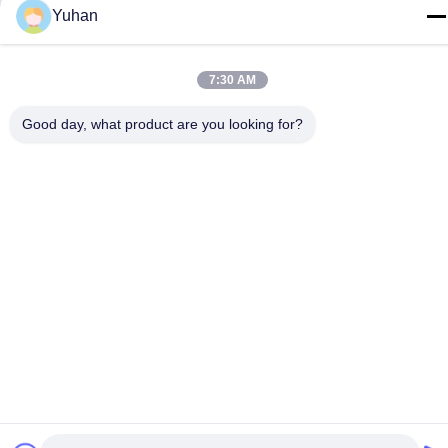
Yuhan
7:30 AM
Contactez-Nous
Good day, what product are you looking for?
Politique de confidentialité
|
Plan du site
| La Chine est bonne.
Qualité Maille de câble métallique Fournisseur. Copyright © 2024-
2026 Anping County Yuhan Wire Mesh Products Co., Ltd Tout.
Les droits sont réservés.