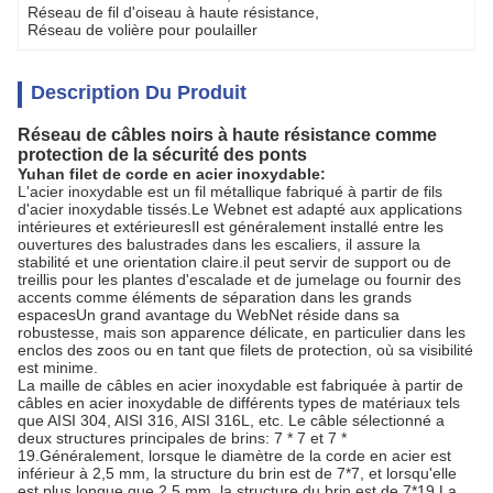
Réseau de fil d'oiseau à haute résistance
, 
Réseau de volière pour poulailler
Description Du Produit
Réseau de câbles noirs à haute résistance comme
protection de la sécurité des ponts
Yuhan filet de corde en acier inoxydable:
L'acier inoxydable est un fil métallique fabriqué à partir de fils
d'acier inoxydable tissés.Le Webnet est adapté aux applications
intérieures et extérieuresIl est généralement installé entre les
ouvertures des balustrades dans les escaliers, il assure la
stabilité et une orientation claire.il peut servir de support ou de
treillis pour les plantes d'escalade et de jumelage ou fournir des
accents comme éléments de séparation dans les grands
espacesUn grand avantage du WebNet réside dans sa
robustesse, mais son apparence délicate, en particulier dans les
enclos des zoos ou en tant que filets de protection, où sa visibilité
est minime.
La maille de câbles en acier inoxydable est fabriquée à partir de
câbles en acier inoxydable de différents types de matériaux tels
que AISI 304, AISI 316, AISI 316L, etc. Le câble sélectionné a
deux structures principales de brins: 7 * 7 et 7 *
19.Généralement, lorsque le diamètre de la corde en acier est
inférieur à 2,5 mm, la structure du brin est de 7*7, et lorsqu'elle
est plus longue que 2,5 mm, la structure du brin est de 7*19.La