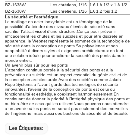
BZ-1638W
Les chrétiens, 1/16
1.6
1 à 1/2 x 1 à 1/2
BZ-1630W
Les chrétiens, 1/16
1.6
1.2 fois 1.2
La sécurité et l'esthétique
Le maillage en acier inoxydable est un témoignage de la
possibilité d'atteindre des niveaux élevés de sécurité sans
sacrifier l'attrait visuel d'une structure.Conçu pour prévenir
efficacement les chutes et les suicides et pour être discrète en
apparence, le Webnet représente le sommet de la technologie de
sécurité dans la conception de ponts.Sa polyvalence et son
adaptabilité à divers styles et exigences architecturaux en font
une solution idéale pour améliorer la sécurité des ponts dans le
monde entier..
Un avenir plus sûr pour les ponts
L'attention continue portée à la sécurité des ponts et à la
prévention du suicide est un aspect essentiel du génie civil et de
la conception architecturale.Avec des sociétés comme Jakob
Rope Systems à l'avant-garde des technologies de sécurité
innovantes, l'avenir de la conception de ponts est celui où
fonctionnalité et esthétique coexistent harmonieusement.En
continuant de donner la priorité à l'intégrité physique des ponts et
au bien-être de ceux qui les utilisentNous pouvons nous attendre
à un avenir où les ponts ne seront pas seulement des merveilles
de l'ingénierie, mais aussi des bastions de sécurité et de beauté.
Les Étiquettes: