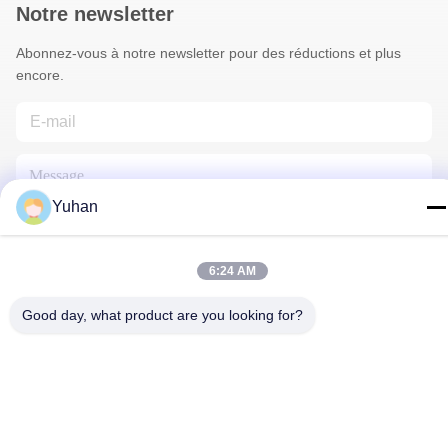
Notre newsletter
Abonnez-vous à notre newsletter pour des réductions et plus
encore.
Yuhan
6:24 AM
Contactez-Nous
Good day, what product are you looking for?
Politique de confidentialité
|
Plan du site
| La Chine est bonne.
Qualité Maille de câble métallique Fournisseur. Copyright © 2024-
2026 Anping County Yuhan Wire Mesh Products Co., Ltd Tout.