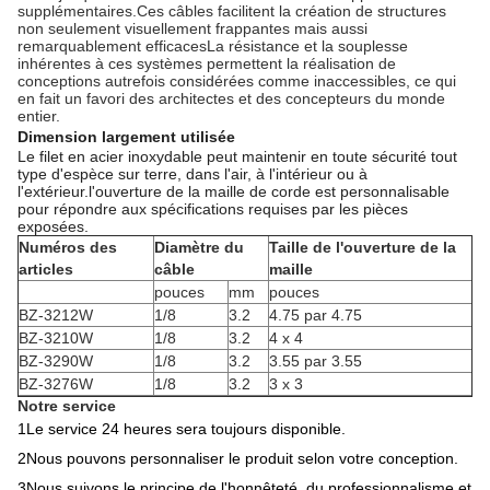
supplémentaires.Ces câbles facilitent la création de structures
non seulement visuellement frappantes mais aussi
remarquablement efficacesLa résistance et la souplesse
inhérentes à ces systèmes permettent la réalisation de
conceptions autrefois considérées comme inaccessibles, ce qui
en fait un favori des architectes et des concepteurs du monde
entier.
Dimension largement utilisée
Le filet en acier inoxydable peut maintenir en toute sécurité tout
type d'espèce sur terre, dans l'air, à l'intérieur ou à
l'extérieur.l'ouverture de la maille de corde est personnalisable
pour répondre aux spécifications requises par les pièces
exposées.
Numéros des
Diamètre du
Taille de l'ouverture de la
articles
câble
maille
pouces
mm
pouces
BZ-3212W
1/8
3.2
4.75 par 4.75
BZ-3210W
1/8
3.2
4 x 4
BZ-3290W
1/8
3.2
3.55 par 3.55
BZ-3276W
1/8
3.2
3 x 3
Notre service
1Le service 24 heures sera toujours disponible.
2Nous pouvons personnaliser le produit selon votre conception.
3Nous suivons le principe de l'honnêteté, du professionnalisme et