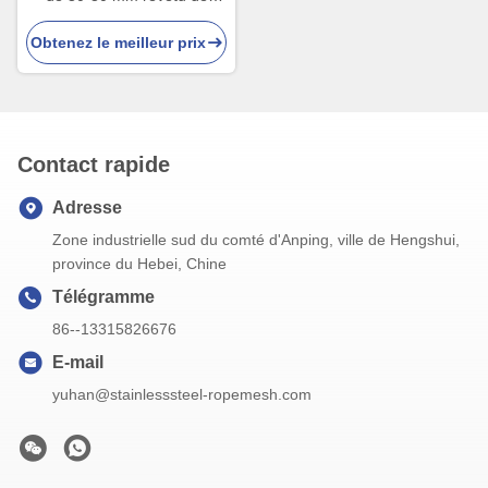
PVC, de poids léger, de 1,5
Obtenez le meilleur prix
mm de diamètre pour les
cages d'oiseaux
Contact rapide
Adresse
Zone industrielle sud du comté d'Anping, ville de Hengshui,
province du Hebei, Chine
Télégramme
86--13315826676
E-mail
yuhan@stainlesssteel-ropemesh.com