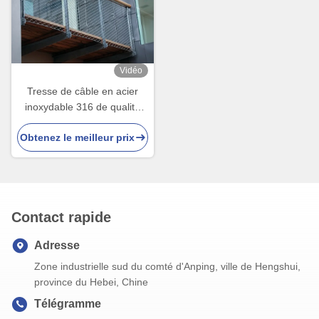
Vidéo
Tresse de câble en acier
inoxydable 316 de qualité
marine, étanche, pour
Obtenez le meilleur prix
balustrade, maille de câble
avec ouverture de 100 mm x
100 mm pour la protection
de balcon
Contact rapide
Adresse
Zone industrielle sud du comté d'Anping, ville de Hengshui,
province du Hebei, Chine
Télégramme