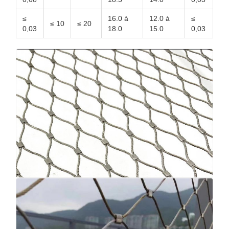
≤
16.0 à
12.0 à
≤
≤ 10
≤ 20
0,03
18.0
15.0
0,03