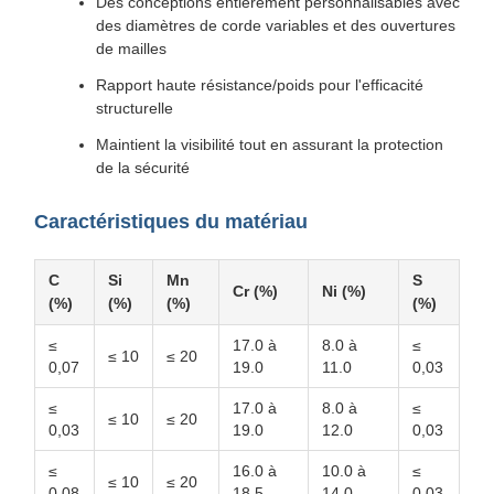
Des conceptions entièrement personnalisables avec
des diamètres de corde variables et des ouvertures
de mailles
Rapport haute résistance/poids pour l'efficacité
structurelle
Maintient la visibilité tout en assurant la protection
de la sécurité
Caractéristiques du matériau
C
Si
Mn
S
Cr (%)
Ni (%)
(%)
(%)
(%)
(%)
≤
17.0 à
8.0 à
≤
≤ 10
≤ 20
0,07
19.0
11.0
0,03
≤
17.0 à
8.0 à
≤
≤ 10
≤ 20
0,03
19.0
12.0
0,03
≤
16.0 à
10.0 à
≤
≤ 10
≤ 20
0,08
18.5
14.0
0,03