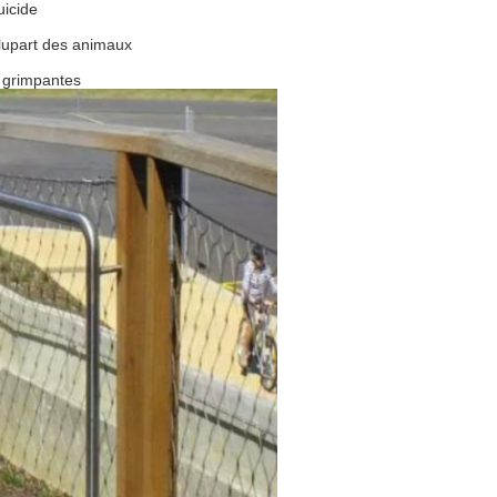
uicide
plupart des animaux
s grimpantes