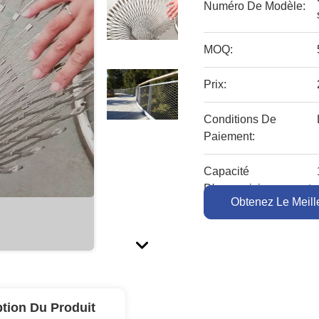
Numéro De Modèle:
MOQ:
Prix:
Conditions De
Paiement:
Capacité
D'approvisionnement:
Obtenez Le Meille
ption Du Produit