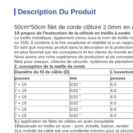
Description Du Produit
50cm*50cm filet de corde clôture 2.0mm en ac
1À propos de l'instruction de la clôture en treillis à corde:
Le treillis métallique, également connu sous le nom de treillis 
ou 316L.Il combine à la fois souplesse et stabilité et a un rappor
En tant que nouveau produit dans la décoration et la protection
en plus favorisé par les concepteurs et les clients du monde ent
Nous avons une riche expérience de production et de conception,
filets pour oiseaux, clôtures de sécurité, systèmes de plantation
2, conception de la maille de corde
Diamètre du fil de câble (D)
L'ouverture
pouces
mm
pouces
7 × 19
5/32 "
4.0
7 × 19
5/32 "
4.0
7 × 19
5/32 "
4.0
7 × 19
5/32 "
4.0
7 × 19
5/32 "
4.0
7 × 19
5/32 "
4.0
3,
L'application de filets de câbles en acier inoxydable
1Balustrade en treillis en acier - pont, échelle, balcon, sentier
2La molette de câble est une excellente solution pour la sécuri