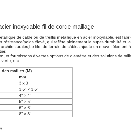
ier inoxydable fil de corde maillage
métallique de câble ou de treillis métallique en acier inoxydable, est fa
t résistance/poids élevé, qui reflète pleinement la super-durabilité et la 
 architecturales,Le filet de ferrule de câbles ajoute un nouvel élément 
ier.
 et fournissons diverses options de diamètre et des solutions de taille
 verte, etc.
 des mailles (M)
mm
3 x 3
3.6" × 3.6"
4" × 4"
5" × 5"
6" × 6"
8" × 8"
té