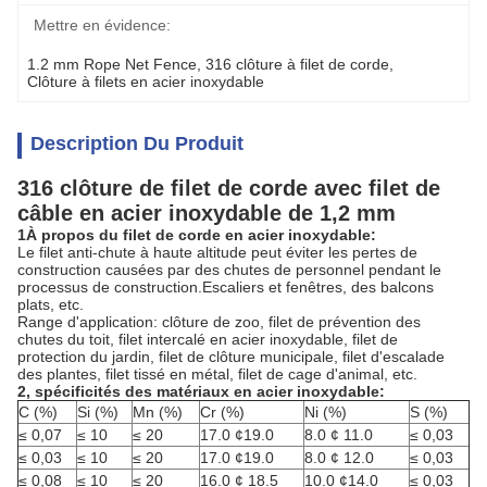
Mettre en évidence:
1.2 mm Rope Net Fence
, 
316 clôture à filet de corde
, 
Clôture à filets en acier inoxydable
Description Du Produit
316 clôture de filet de corde avec filet de
câble en acier inoxydable de 1,2 mm
1À propos du filet de corde en acier inoxydable:
Le filet anti-chute à haute altitude peut éviter les pertes de
construction causées par des chutes de personnel pendant le
processus de construction.Escaliers et fenêtres, des balcons
plats, etc.
Range d'application: clôture de zoo, filet de prévention des
chutes du toit, filet intercalé en acier inoxydable, filet de
protection du jardin, filet de clôture municipale, filet d'escalade
des plantes, filet tissé en métal, filet de cage d'animal, etc.
2, spécificités des matériaux en acier inoxydable:
C (%)
Si (%)
Mn (%)
Cr (%)
Ni (%)
S (%)
≤ 0,07
≤ 10
≤ 20
17.0 ¢19.0
8.0 ¢ 11.0
≤ 0,03
≤ 0,03
≤ 10
≤ 20
17.0 ¢19.0
8.0 ¢ 12.0
≤ 0,03
≤ 0,08
≤ 10
≤ 20
16.0 ¢ 18.5
10.0 ¢14.0
≤ 0,03