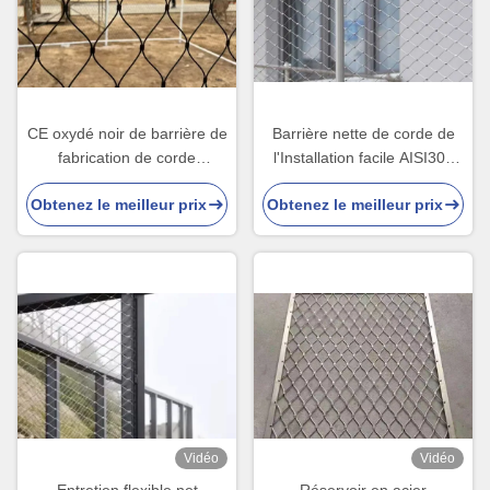
CE oxydé noir de barrière de
Barrière nette de corde de
fabrication de corde
l'Installation facile AISI304
d'ouverture de la barrière
40mm*40mm avec le
Obtenez le meilleur prix
Obtenez le meilleur prix
60*60 de filet de corde
diamètre de fil de 1.5mm
certifié
Vidéo
Vidéo