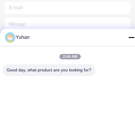
Yuhan
2:44 AM
Contactez-Nous
Good day, what product are you looking for?
Politique de confidentialité
|
Plan du site
| La Chine est bonne.
Qualité Maille de câble métallique Fournisseur. Copyright © 2024-
2026 Anping County Yuhan Wire Mesh Products Co., Ltd Tout.
Les droits sont réservés.