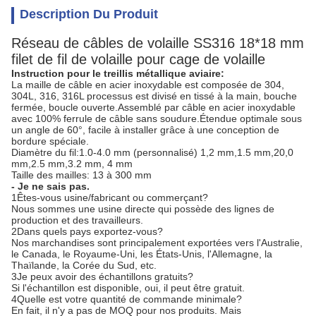
Description Du Produit
Réseau de câbles de volaille SS316 18*18 mm
filet de fil de volaille pour cage de volaille
Instruction pour le treillis métallique aviaire:
La maille de câble en acier inoxydable est composée de 304,
304L, 316, 316L processus est divisé en tissé à la main, bouche
fermée, boucle ouverte.Assemblé par câble en acier inoxydable
avec 100% ferrule de câble sans soudure.Étendue optimale sous
un angle de 60°, facile à installer grâce à une conception de
bordure spéciale.
Diamètre du fil:1.0-4.0 mm (personnalisé) 1,2 mm,1.5 mm,20,0
mm,2.5 mm,3.2 mm, 4 mm
Taille des mailles: 13 à 300 mm
- Je ne sais pas.
1Êtes-vous usine/fabricant ou commerçant?
Nous sommes une usine directe qui possède des lignes de
production et des travailleurs.
2Dans quels pays exportez-vous?
Nos marchandises sont principalement exportées vers l'Australie,
le Canada, le Royaume-Uni, les États-Unis, l'Allemagne, la
Thaïlande, la Corée du Sud, etc.
3Je peux avoir des échantillons gratuits?
Si l'échantillon est disponible, oui, il peut être gratuit.
4Quelle est votre quantité de commande minimale?
En fait, il n'y a pas de MOQ pour nos produits. Mais