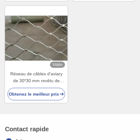
Vidéo
Réseau de câbles d'aviary
de 30*30 mm revêtu de
PVC, de poids léger, de 1,5
Obtenez le meilleur prix
mm de diamètre pour les
cages d'oiseaux
Contact rapide