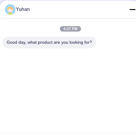
Yuhan
4:27 PM
Contactez-Nous
Good day, what product are you looking for?
Politique de confidentialité
|
Plan du site
| La Chine est bonne.
Qualité Maille de câble métallique Fournisseur. Copyright © 2024-
2026 Anping County Yuhan Wire Mesh Products Co., Ltd Tout.
Les droits sont réservés.