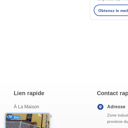
treillis métallique
Obtenez le meil
décoration int
extérie
Lien rapide
Contact ra
À La Maison
Adresse
Zone indust
À Propos De Nous
province d
Produits