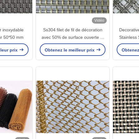
Vidéo
r inoxydable
Ss304 filet de fil de décoration
Decorativ
eur 50*50 mm
avec 50% de surface ouverte et
Stainless 
7 kg de poids pour les
leur prix
Obtenez le meilleur prix
Obtenez 
applications de taille de panneau
personnalisé