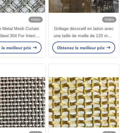
Vidéo
Vidéo
e Metal Mesh Curtain
Grillage décoratif en laiton avec
Steel 304 For Interior
une taille de maille de 120 mm *
Design
120 mm, une surface ouverte de
le meilleur prix
Obtenez le meilleur prix
50 % et un poids de 7 kg/m² pour
diverses applications
domestiques.