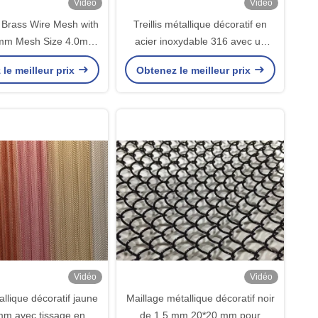
Vidéo
Vidéo
 Brass Wire Mesh with
Treillis métallique décoratif en
m Mesh Size 4.0mm
acier inoxydable 316 avec un
and 1.6mm Thickness
diamètre de fil de 1,5 mm et une
le meilleur prix
Obtenez le meilleur prix
chitectural Design
couleur personnalisée pour la
décoration intérieure
Vidéo
Vidéo
tallique décoratif jaune
Maillage métallique décoratif noir
m avec tissage en
de 1,5 mm 20*20 mm pour