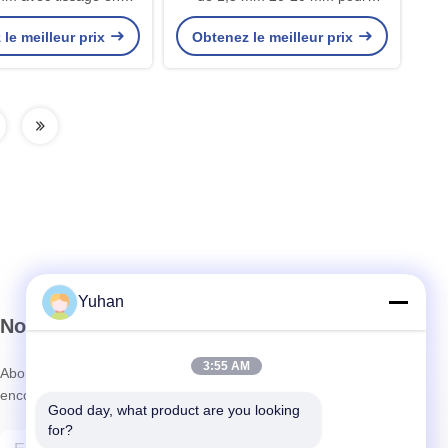
pour la conception
armoires
le meilleur prix
Obtenez le meilleur prix
rchitecturale
Yuhan
Notre newsletter
3:55 AM
Abonnez-vous à notre newsletter pour des réductions et plus
encore.
Good day, what product are you looking 
for?