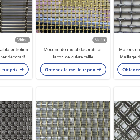
Vidéo
Vidéo
ible entretien
Mécène de métal décoratif en
Métiers e
 fer décoratif
laiton de cuivre taille
Maillage d
personnalisée
leur prix
Obtenez le meilleur prix
Obtenez 