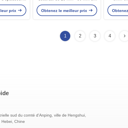
 décoratif pour
taille de maille et de 2,2 mm de
chaîne 
leur prix
Obtenez le meilleur prix
Obtenez 
érieure et
diamètre de fil pour une
a
ure
décoration intérieure de couleur
personnalisée
1
2
3
4
pide
rielle sud du comté d'Anping, ville de Hengshui,
u Hebei, Chine