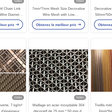
Vidéo
Vidéo
04 Chain Link
7mm*7mm Mesh Size Decorative
Decorative
Wire Diameter
Wire Mesh with Low
50mm*50m
sh Size for
Maintenance and Eco-friendly
Opening 
leur prix
Obtenez le meilleur prix
Obtenez 
ire Mesh
Stainless Steel Gold Chain Link
for Ar
Vidéo
Vidéo
verte, 7 kg/m²
Maillage en acier inoxydable 304
Treillis mé
 d'épaisseur,
décoratif de 25 mm * 50 mm de
6mm*6m