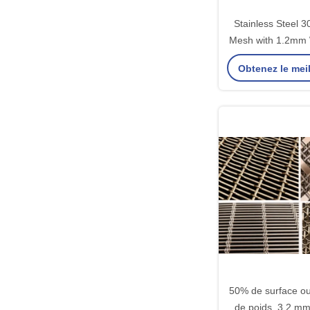
Stainless Steel 3
Mesh with 1.2mm 
and 6mm*6mm Me
Obtenez le meil
Decorative W
50% de surface ou
de poids, 3,2 mm