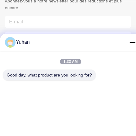
Abonnez-vous à notre newsletter pour des réductions et plus
encore.
Yuhan
1:33 AM
Contactez-Nous
Good day, what product are you looking for?
Politique de confidentialité
|
Plan du site
| La Chine est bonne.
Qualité Maille de câble métallique Fournisseur. Copyright © 2024-
2026 Anping County Yuhan Wire Mesh Products Co., Ltd Tout.
Les droits sont réservés.